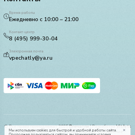
Время работы
Ежедневно с 10:00 – 21:00
Контакт-центр
8 (495) 999-30-04
Электронная почта
vpechatly@ya.ru
© Все права принадлежат 2025
Впечатли
| Разработка
VitArts
Мы используем cookies для быстрой и удобной работы сайта.
✕
Публичная оферта
Пользовательское соглашение
Продолжая пользоваться сайтом, вы принимаете условия