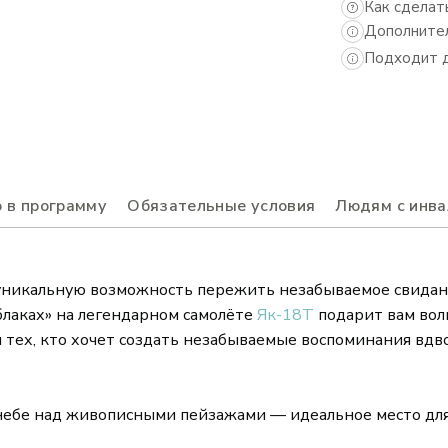
Как сделат
Дополнител
Подходит д
 в программу
Обязательные условия
Людям с инв
уникальную возможность пережить незабываемое свидание
блаках» на легендарном самолёте
Як-18Т
подарит вам вол
я тех, кто хочет создать незабываемые воспоминания вд
 небе над живописными пейзажами — идеальное место для