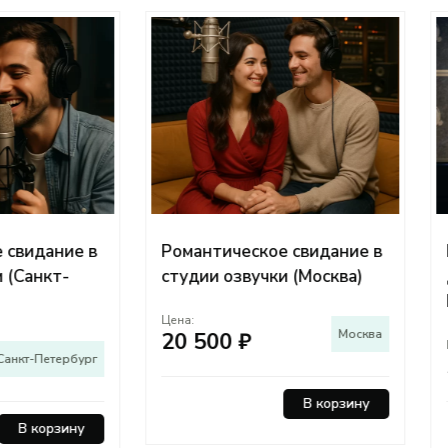
антическое свидание в
Мастер-класс по озвучк
дии озвучки (Москва)
дубляжу (Санкт-
Петербург)
:
Москва
 500 ₽
Цена:
Санкт-Петер
5 000 ₽
В корзину
В корзи