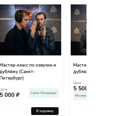
Любовь в
е и
Мастер-класс по озвучке и
Романти
дубляжу — Москва
воздушн
Цена:
Цена:
5 500 ₽
42 000
бург
Москва и Подмосковье
Москва и 
В корзину
ну