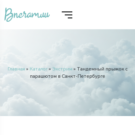
Главная
»
Каталог
»
Экстрим
» Тандемный прыжок с
парашютом в Санкт-Петербурге